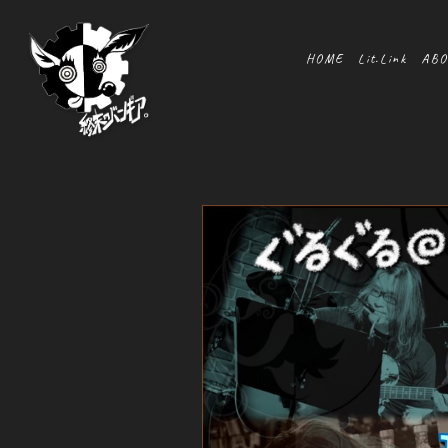
HOME
Lit.Link
ABO