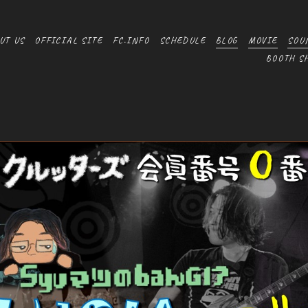
UT US
OFFICIAL SITE
FC.INFO
SCHEDULE
BLOG
MOVIE
SOU
BOOTH S