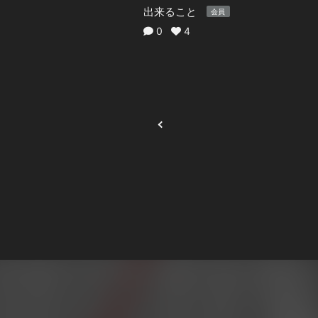
出来ること
会員
0
4