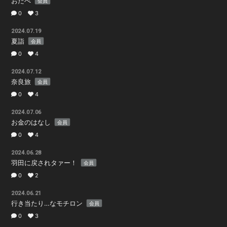
おたべ
会員
0
3
BOOTH SHOP
BBS
2024.07.19
夏詣
会員
送付先申請
入会したら
0
4
2024.07.12
奈良旅
会員
0
4
2024.07.06
お金のはなし
会員
会員登録
ログイン
0
4
2024.06.28
羽田に戻されタァー！
会員
0
2
2024.06.21
行き当たり…なモチロン
会員
0
3