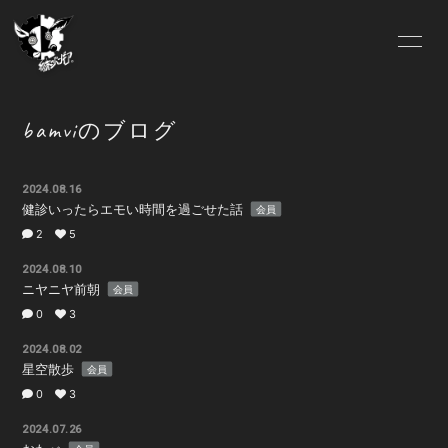
HOME
Lit.Link
bamviのブログ
ABOUT US
OFFICIAL SITE
2024.08.16
健診いったらエモい時間を過ごせた話
FC.INFO
SCHEDULE
会員
2
5
BLOG
MOVIE
2024.08.10
ニヤニヤ前朝
会員
0
3
SOUND
GALLERY
2024.08.02
星空散歩
会員
DISCOGRAPHY
VIDEO
0
3
2024.07.26
Pixiv
ONLINE SHOP