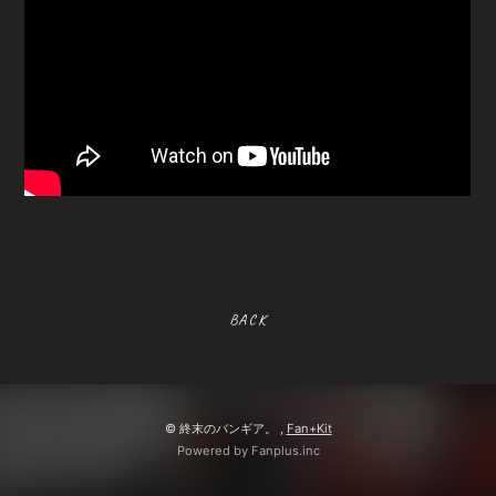
BACK
© 終末のバンギア。 ,
Fan+Kit
Powered by Fanplus.inc