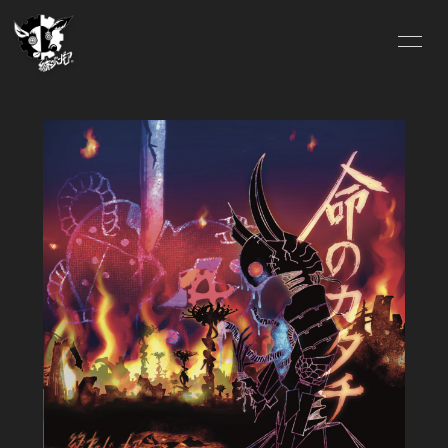
HOME
Lit.Link
ABOUT US
OFFICIAL SITE
FC.INFO
SCHEDULE
BLOG
MOVIE
SOUND
GALLERY
DISCOGRAPHY
VIDEO
Pixiv
ONLINE SHOP