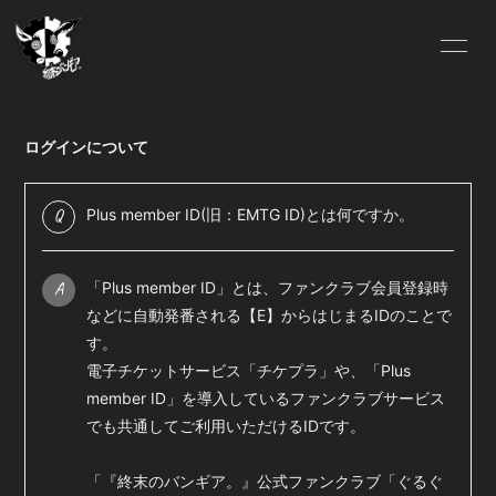
HOME
Lit.Link
ログインについて
ABOUT US
OFFICIAL SITE
Q
Plus member ID(旧：EMTG ID)とは何ですか。
FC.INFO
SCHEDULE
A
「Plus member ID」とは、ファンクラブ会員登録時
BLOG
MOVIE
などに自動発番される【E】からはじまるIDのことで
す。
SOUND
GALLERY
電子チケットサービス「
チケプラ
」や、「Plus
member ID」を導入しているファンクラブサービス
DISCOGRAPHY
VIDEO
でも共通してご利用いただけるIDです。
「『終末のバンギア。』公式ファンクラブ「ぐるぐ
Pixiv
ONLINE SHOP