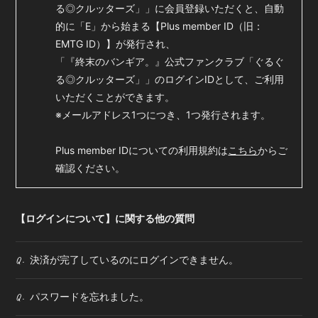
る◎クルッターズ」」に会員登録いただくと、自動
的に「E」から始まる【Plus member ID（旧：
BOOTH SHOP
BBS
EMTG ID）】が発行され、
「『終末のバンギア。』公式ファンクラブ「ぐるぐ
送付先申請
入会したら
る◎クルッターズ」」のログインIDとして、ご利用
いただくことができます。
※メールアドレス1つにつき、1つ発行されます。
Plus member IDについての利用規約は
こちら
からご
確認ください。
会員登録
ログイン
【ログインについて】に関する他の質問
決済が完了しているのにログインできません。
Q.
パスワードを忘れました。
Q.