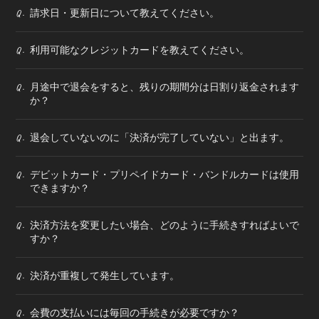
請求日・更新日について教えてください。
Q.
BOOTH SHOP
BBS
利用可能なクレジットカードを教えてください。
Q.
送付先申請
入会したら
月途中で退会をすると、残りの期間分は日割り返金されます
Q.
か？
退会していないのに「決済が完了していない」と出ます。
Q.
デビットカード・プリペイドカード・バンドルカードは使用
Q.
会員登録
ログイン
できますか？
決済方法を変更したい場合、どのように手続きすればよいで
Q.
すか？
決済が重複して発生しています。
Q.
会費の支払いには毎回の手続きが必要ですか？
Q.