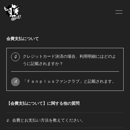
HOME
Lit.Link
会費支払について
ABOUT US
OFFICIAL SITE
Q
クレジットカード決済の場合、利用明細にはどのよ
FC.INFO
SCHEDULE
うに記載されますか？
BLOG
MOVIE
A
「Ｆａｎｐｌｕｓファンクラブ」と記載されます。
SOUND
GALLERY
【会費支払について】に関する他の質問
DISCOGRAPHY
VIDEO
会費とお支払い方法を教えてください。
Q.
Pixiv
ONLINE SHOP