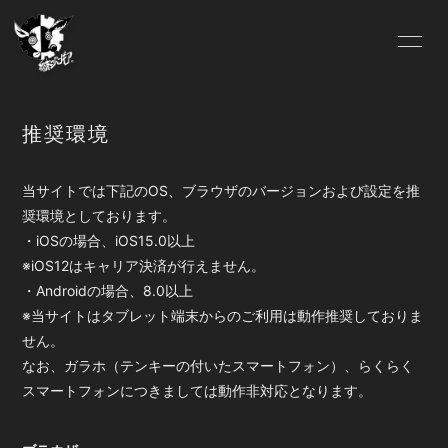
HOME
Lit.Link
推奨環境
ABOUT US
OFFICIAL SITE
当サイトでは下記のOS、ブラウザのバージョンおよび設定を推
FC.INFO
SCHEDULE
奨環境としております。
・iOSの場合、iOS15.0以上
※iOS12はキャリア決済が行えません。
BLOG
MOVIE
・Androidの場合、8.0以上
※当サイトはタブレット端末からのご利用は動作推奨しておりま
SOUND
GALLERY
せん。
なお、ガラホ（テンキーの付いたスマートフォン）、らくらく
DISCOGRAPHY
VIDEO
スマートフォンにつきましては動作非対応となります。
Pixiv
ONLINE SHOP