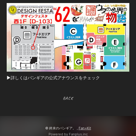
BOOTH SHOP
BBS
送付先申請
入会したら
▶
詳しくはバンギアの公式アナウンスをチェック
会員登録
ログイン
BACK
© 終末のバンギア。 ,
Fan+Kit
Powered by Fanplus.inc