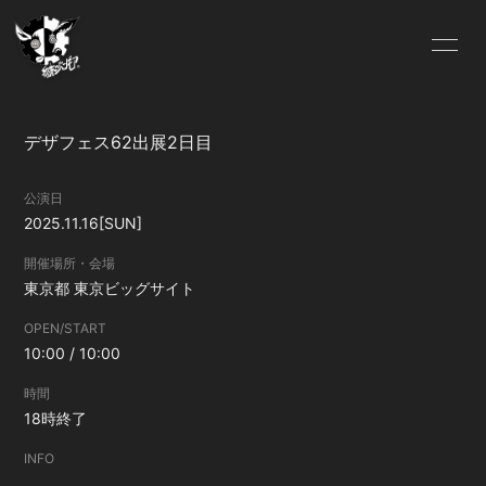
HOME
Lit.Link
デザフェス62出展2日目
ABOUT US
OFFICIAL SITE
公演日
2025.11.16
[SUN]
FC.INFO
SCHEDULE
開催場所・会場
東京都
東京ビッグサイト
BLOG
MOVIE
OPEN/START
SOUND
GALLERY
10:00 / 10:00
時間
DISCOGRAPHY
VIDEO
18時終了
INFO
Pixiv
ONLINE SHOP