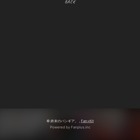
BACK
BOOTH SHOP
BBS
送付先申請
入会したら
会員登録
ログイン
© 終末のバンギア。 ,
Fan+Kit
Powered by Fanplus.inc