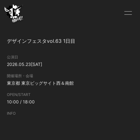
HOME
Lit.Link
デザインフェスタvol.63 1日目
ABOUT US
OFFICIAL SITE
公演日
2026.05.23
[SAT]
FC.INFO
SCHEDULE
開催場所・会場
東京都
東京ビッグサイト西＆南館
BLOG
MOVIE
OPEN/START
SOUND
GALLERY
10:00 / 18:00
INFO
DISCOGRAPHY
VIDEO
Pixiv
ONLINE SHOP