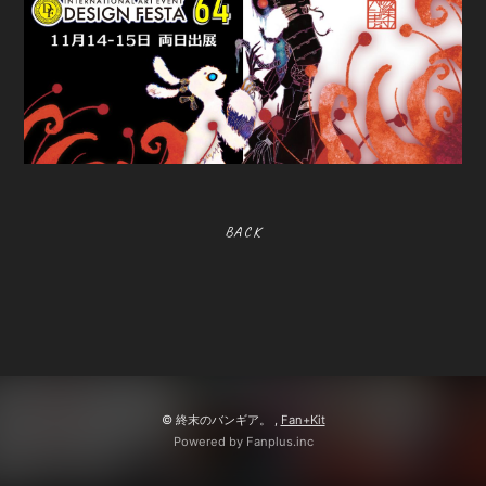
BOOTH SHOP
BBS
送付先申請
入会したら
BACK
会員登録
ログイン
© 終末のバンギア。 ,
Fan+Kit
Powered by Fanplus.inc