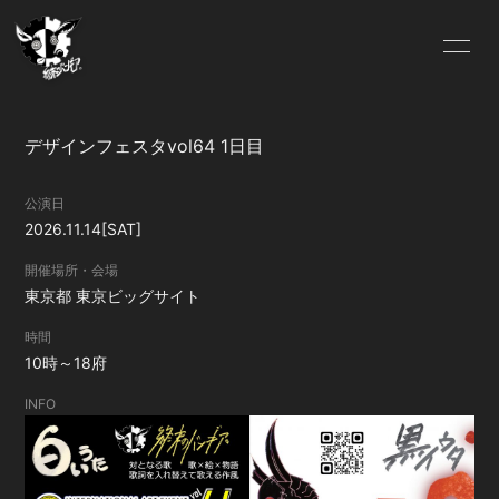
HOME
Lit.Link
デザインフェスタvol64 1日目
ABOUT US
OFFICIAL SITE
公演日
2026.11.14
[SAT]
FC.INFO
SCHEDULE
開催場所・会場
東京都
東京ビッグサイト
BLOG
MOVIE
時間
SOUND
GALLERY
10時～18府
INFO
DISCOGRAPHY
VIDEO
Pixiv
ONLINE SHOP