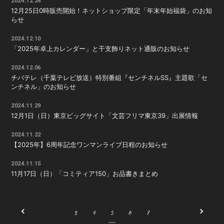
2024.12.24
12月25日0時販売開始！ネットショップ限定「年末年始福袋」のお知
らせ
BOOTH SHOP
BBS
2024.12.10
「2025年卓上カレンダー」と干支飾りネット通販のお知らせ
送付先申請
入会したら
2024.12.06
チバテレ（千葉テレビ放送）特別番組『センチネルSS』主題歌「セ
ンチネル」のお知らせ
2024.11.29
12月1日（日）東京ビッグサイト「文芸フリマ東京39」出展情報
会員登録
ログイン
2024.11.22
【2025年】6周年記念ワンマンライブ日程のお知らせ
2024.11.15
11月17日（日）「コミティア150」お品書きまとめ
3
4
5
6
7