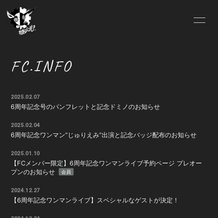
HOME
Lit.Link
FC.INFO
ABOUT US
OFFICIAL SITE
2025.02.07
FC.INFO
SCHEDULE
6周年記念号のパンフレットと記念ドミノのお知らせ
2025.02.04
BLOG
MOVIE
6周年記念ワンマン”じゅりえみ”出演と記念バッジ配布のお知らせ
2025.01.10
SOUND
GALLERY
【FCメンバー限定】6周年記念ワンマンライブ予約ページ プレオー
プンのお知らせ
会員
DISCOGRAPHY
VIDEO
2024.12.27
【6周年記念ワンマンライブ】スペシャルなゲストが決定！
Pixiv
ONLINE SHOP