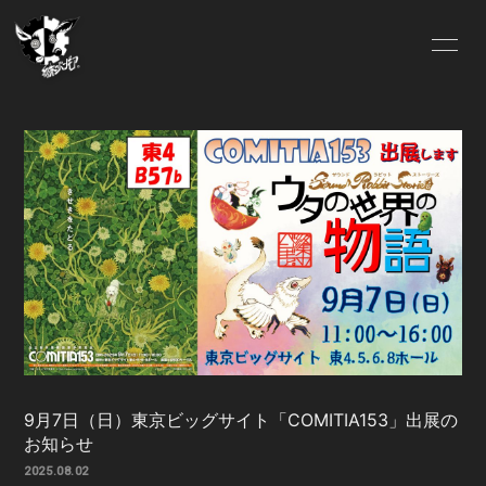
HOME
Lit.Link
ABOUT US
OFFICIAL SITE
FC.INFO
SCHEDULE
BLOG
MOVIE
SOUND
GALLERY
DISCOGRAPHY
VIDEO
9月7日（日）東京ビッグサイト「COMITIA153」出展の
お知らせ
2025.08.02
Pixiv
ONLINE SHOP